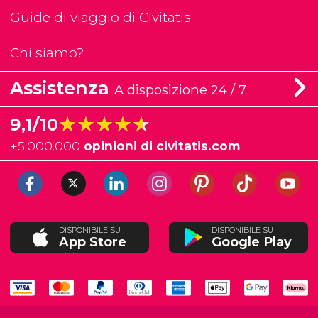
Guide di viaggio di Civitatis
Chi siamo?
Assistenza
A disposizione 24 / 7
★★★★★
★★★★★
9,1/10
+
5.000.000
opinioni di civitatis.com
DISPONIBILE SU
DISPONIBILE SU
App Store
Google Play