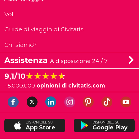
Voli
Guide di viaggio di Civitatis
Chi siamo?
Assistenza
A disposizione 24 / 7
★★★★★
★★★★★
9,1/10
+
5.000.000
opinioni di civitatis.com
DISPONIBILE SU
DISPONIBILE SU
App Store
Google Play