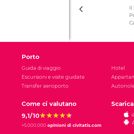
I
Po
Ca
Sa
ul
a
18
Porto
tu
Guida di viaggio
Hotel
Escursioni e visite guidate
Apparta
Transfer aeroporto
Autonol
Come ci valutano
Scarica
★★★★★
★★★★★
9,1/10
+
5.000.000
opinioni di civitatis.com