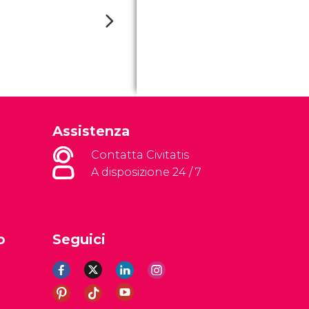
Assistenza
Contatta Civitatis
A disposizione 24 / 7
o
Seguici