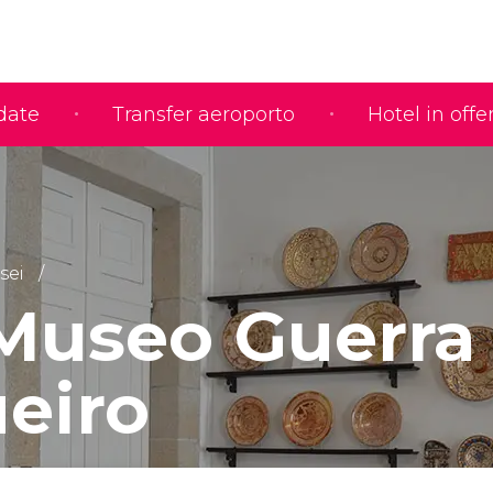
idate
Transfer aeroporto
Hotel in offe
sei
Museo Guerra
eiro