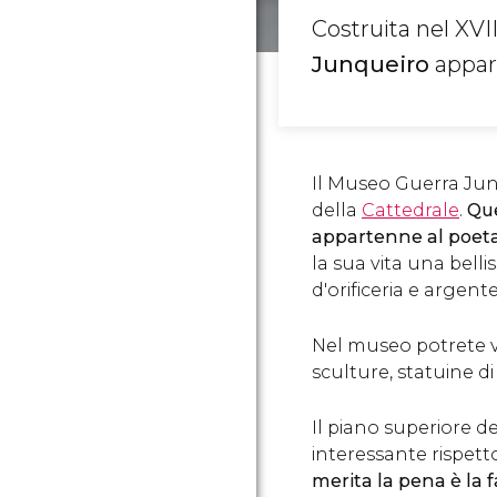
Costruita nel XVII
Junqueiro
appar
Il Museo Guerra Junq
della
Cattedrale
.
Que
appartenne al poet
la sua vita una belli
d'orificeria e argen
Nel museo potrete ve
sculture, statuine di
Il piano superiore 
interessante rispett
merita la pena è la f