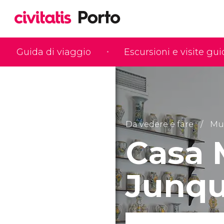
Guida di viaggio
Escursioni e visite gu
Da vedere e fare
Mu
Casa 
Junqu