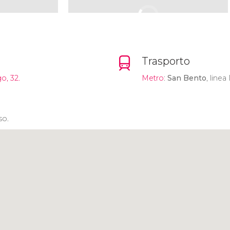
Trasporto
, 32.
Metro
:
San Bento
, linea 
so.
Clicca per usare la mappa