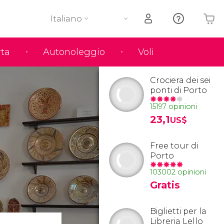
Italiano
rta
Autonoleggio
Voli
Il tuo carrello è vuoto
Crociera dei sei
ponti di Porto
15197 opinioni
23,1
US$
Free tour di
Porto
103002 opinioni
Gratis
Biglietti per la
Libreria Lello