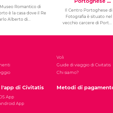
Portoghese di
l Museo Romantico di
Fotografia
Il Centro Portoghese di
rto è la casa dove il Re
Fotografia è situato nel
rlo Alberto di
vecchio carcere di Porto,
rgegna trascorse i suoi
e offre una spettacolare
timi giorni in esilio, fino
collezione di macchine
lla sua scomparsa nel
fotografiche ed
43, vittima della
istantanee che risalgono
bercolosi.
al secolo scorso.
Voli
menti
Guide di viaggio di Civitatis
eggio
Chi siamo?
 l'app di Civitatis
Metodi di pagament
iOS App
Android App