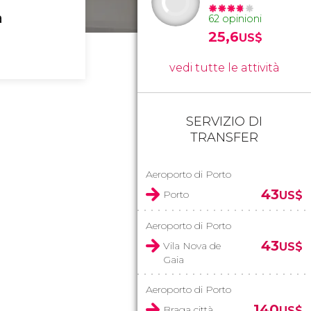
a
62 opinioni
25,6
US$
vedi tutte le attività
SERVIZIO DI
TRANSFER
Aeroporto di Porto
43
Porto
US$
Aeroporto di Porto
43
Vila Nova de
US$
Gaia
Aeroporto di Porto
140
Braga città
US$