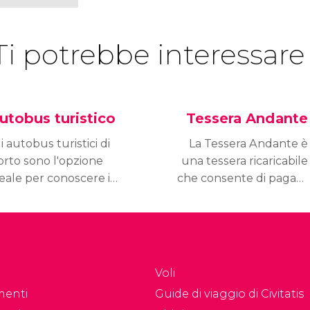
Ti potrebbe interessare
utobus turistico
Tessera Andante
i autobus turistici di
La Tessera Andante è
orto sono l'opzione
una tessera ricaricabile
eale per conoscere i
che consente di pagare
incipali luoghi di
tutti i mezzi di trasporto
teresse della città in
di Porto. La tessera si
odo comodo e senza
può ricaricare per un
reoccupazioni.
biglietto ordinario e
per abbonamenti di 10
Voli
corse o di vari giorni.
menti
Guide di viaggio di Civitatis