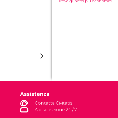
Trova gli hotel più economici
Assistenza
Contatta Civitatis
A disposizione 24 / 7