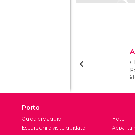
A
Gl
P
id
pr
in
m
Porto
p
Guida di viaggio
Hotel
Escursioni e visite guidate
Apparta