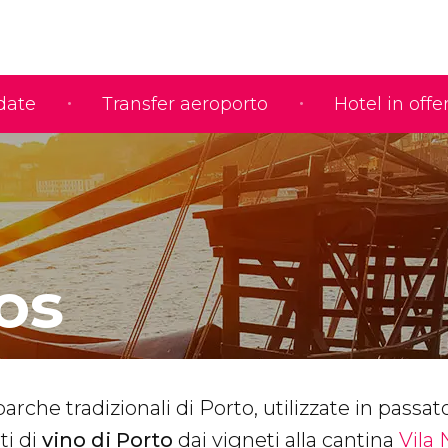
idate
Transfer aeroporto
Hotel in offe
os
barche tradizionali di Porto, utilizzate in passat
ti di
vino
di Porto
dai vigneti alla cantina
Vila