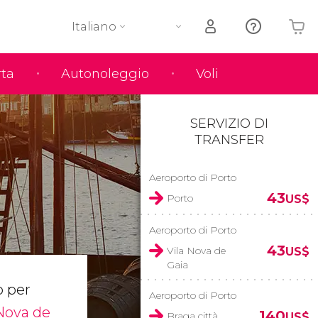
Italiano
rta
Autonoleggio
Voli
Il tuo carrello è vuoto
SERVIZIO DI
TRANSFER
Aeroporto di Porto
43
Porto
US$
Aeroporto di Porto
43
Vila Nova de
US$
Gaia
o per
Aeroporto di Porto
 Nova de
140
Braga città
US$