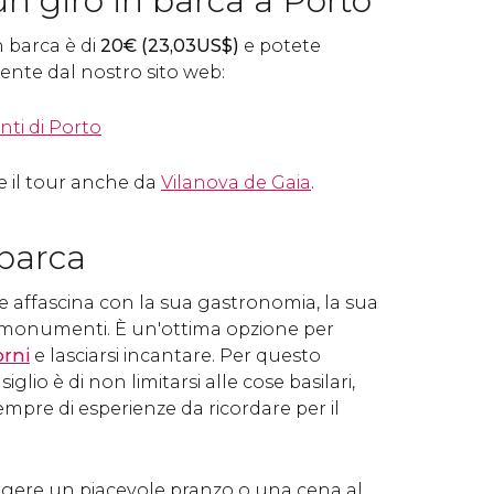
n giro in barca a Porto
n barca è di
20
€
(23,03
US$
)
e potete
ente dal nostro sito web:
nti di Porto
e il tour anche da
Vilanova de Gaia
.
n barca
e affascina con la sua gastronomia, la sua
oi monumenti. È un'ottima opzione per
orni
e lasciarsi incantare. Per questo
iglio è di non limitarsi alle cose basilari,
empre di esperienze da ricordare per il
gere un piacevole pranzo o una cena al