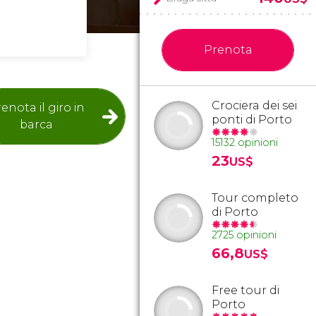
Prenota
Crociera dei sei
enota il giro in
ponti di Porto
barca
15132 opinioni
23
US$
Tour completo
di Porto
2725 opinioni
66,8
US$
Free tour di
Porto