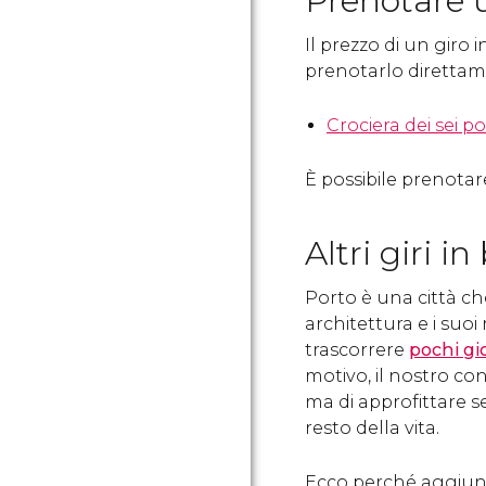
Prenotare u
Il prezzo di un giro i
prenotarlo direttam
Crociera dei sei po
È possibile prenotar
Altri giri i
Porto è una città ch
architettura e i su
trascorrere
pochi gi
motivo, il nostro cons
ma di approfittare s
resto della vita.
Ecco perché aggiun