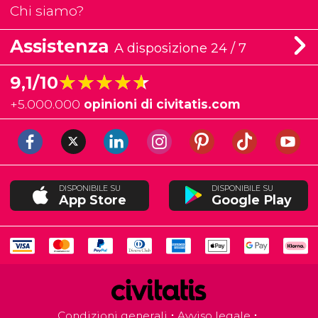
Chi siamo?
Assistenza
A disposizione 24 / 7
★★★★★
★★★★★
9,1/10
+
5.000.000
opinioni di civitatis.com
DISPONIBILE SU
DISPONIBILE SU
App Store
Google Play
Condizioni generali
Avviso legale