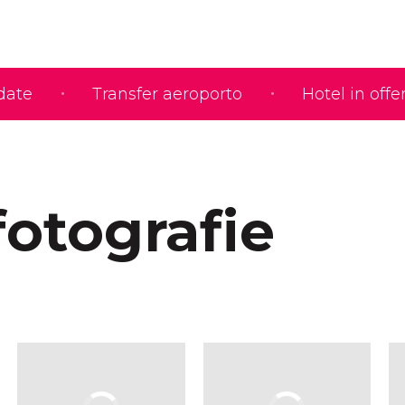
idate
Transfer aeroporto
Hotel in offe
fotografie