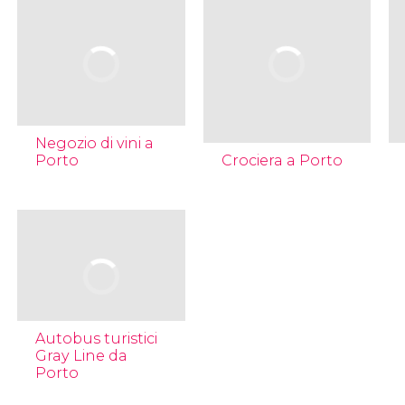
Negozio di vini a
Porto
Crociera a Porto
Autobus turistici
Gray Line da
Porto