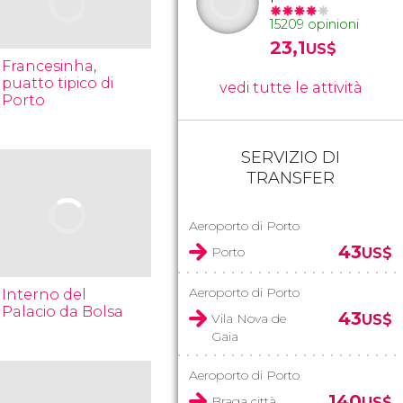
15209 opinioni
23,1
US$
Francesinha,
puatto tipico di
vedi tutte le attività
Porto
SERVIZIO DI
TRANSFER
Aeroporto di Porto
43
Porto
US$
Aeroporto di Porto
Interno del
Palacio da Bolsa
43
Vila Nova de
US$
Gaia
Aeroporto di Porto
140
Braga città
US$