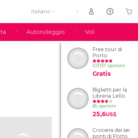
Italiano
rta
Autonoleggio
Voli
Il tuo carrello è vuoto
Free tour di
Porto
103137 opinioni
Gratis
Biglietti per la
Libreria Lello
65 opinioni
25,6
US$
Crociera dei sei
ponti di Porto