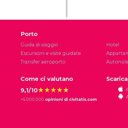
Porto
Guida di viaggio
Hotel
Escursioni e visite guidate
Apparta
Transfer aeroporto
Autonol
Come ci valutano
Scarica
★★★★★
★★★★★
9,1/10
+
5.000.000
opinioni di civitatis.com