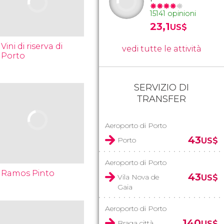
15141 opinioni
23,1
US$
Vini di riserva di
vedi tutte le attività
Porto
SERVIZIO DI
TRANSFER
Aeroporto di Porto
43
Porto
US$
Aeroporto di Porto
Ramos Pinto
43
Vila Nova de
US$
Gaia
Aeroporto di Porto
140
Braga città
US$