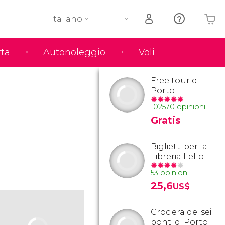
Italiano
rta
Autonoleggio
Voli
Il tuo carrello è vuoto
Free tour di
Porto
102570 opinioni
Gratis
Biglietti per la
Libreria Lello
53 opinioni
25,6
US$
Crociera dei sei
ponti di Porto