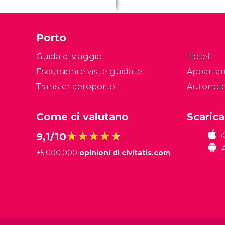
Porto
Guida di viaggio
Hotel
Escursioni e visite guidate
Apparta
Transfer aeroporto
Autonol
Come ci valutano
Scarica
★★★★★
★★★★★
9,1/10
+
5.000.000
opinioni di civitatis.com