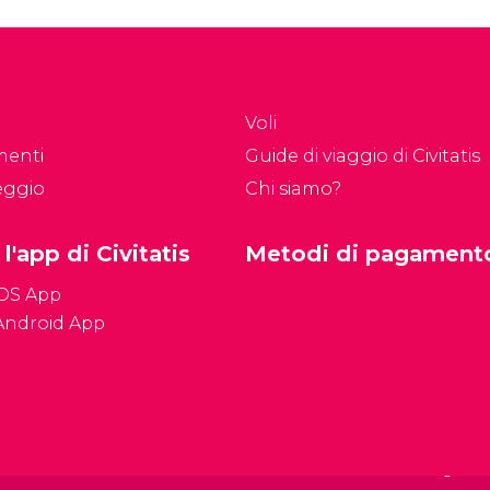
Voli
menti
Guide di viaggio di Civitatis
eggio
Chi siamo?
 l'app di Civitatis
Metodi di pagament
iOS App
Android App
Condizioni genera