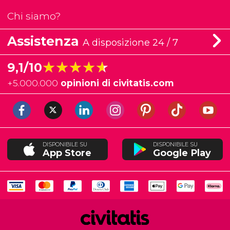
Chi siamo?
Assistenza
A disposizione 24 / 7
★★★★★
★★★★★
9,1/10
+
5.000.000
opinioni di civitatis.com
DISPONIBILE SU
DISPONIBILE SU
App Store
Google Play