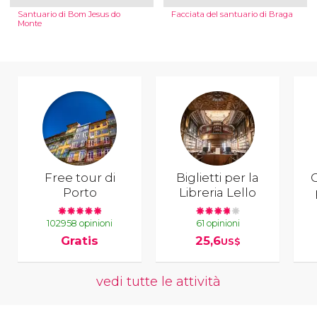
Santuario di Bom Jesus do
Facciata del santuario di Braga
Monte
Free tour di
Biglietti per la
C
Porto
Libreria Lello
102958 opinioni
61 opinioni
Gratis
25,6
US$
vedi tutte le attività