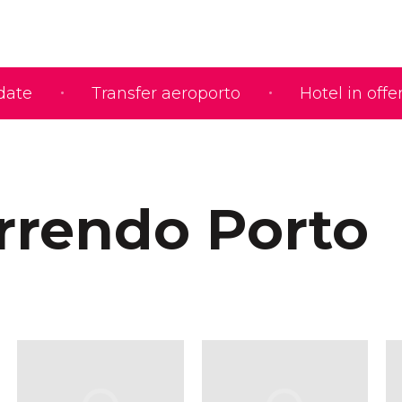
idate
Transfer aeroporto
Hotel in offe
rrendo Porto