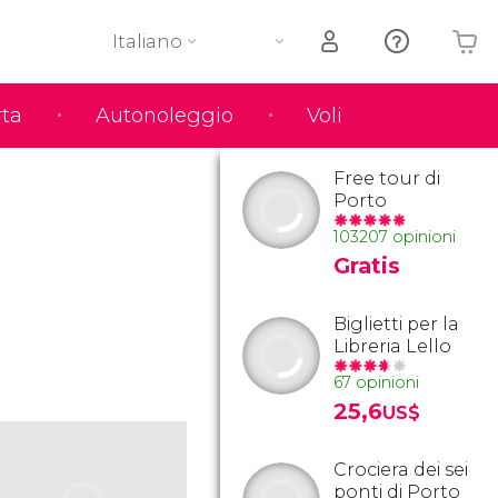
Italiano
rta
Autonoleggio
Voli
Il tuo carrello è vuoto
Free tour di
Porto
103207 opinioni
Gratis
Biglietti per la
Libreria Lello
67 opinioni
25,6
US$
Crociera dei sei
ponti di Porto