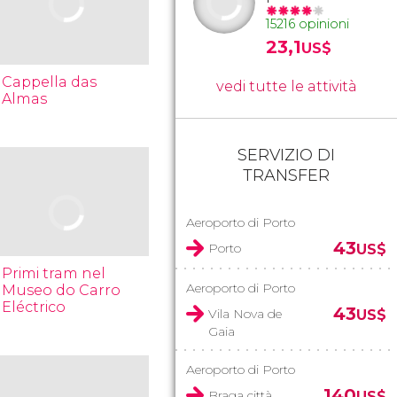
15216 opinioni
23,1
US$
Cappella das
vedi tutte le attività
Almas
SERVIZIO DI
TRANSFER
Aeroporto di Porto
43
Porto
US$
Primi tram nel
Aeroporto di Porto
Museo do Carro
Eléctrico
43
Vila Nova de
US$
Gaia
Aeroporto di Porto
140
Braga città
US$